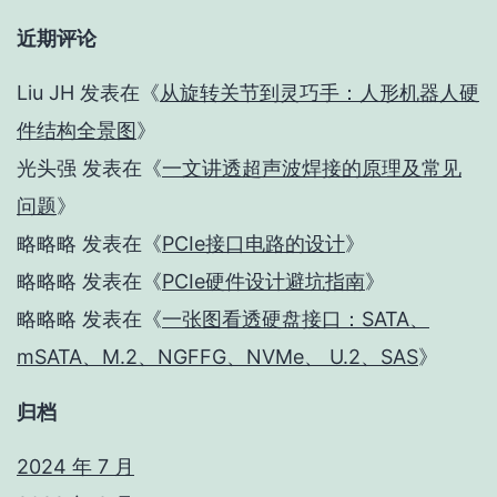
近期评论
Liu JH
发表在《
从旋转关节到灵巧手：人形机器人硬
件结构全景图
》
光头强
发表在《
一文讲透超声波焊接的原理及常见
问题
》
略略略
发表在《
PCIe接口电路的设计
》
略略略
发表在《
PCIe硬件设计避坑指南
》
略略略
发表在《
一张图看透硬盘接口：SATA、
mSATA、M.2、NGFFG、NVMe、 U.2、SAS
》
归档
2024 年 7 月