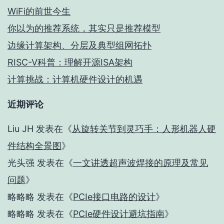
WiFi的前世今生
你以为的推荐系统，其实只是推荐模型
边缘计算架构、分层及典型组网拓扑
RISC-V科普：理解开源ISA架构
计算挑战：计算机硬件设计的机遇
近期评论
Liu JH
发表在《
从旋转关节到灵巧手：人形机器人硬
件结构全景图
》
光头强
发表在《
一文讲透超声波焊接的原理及常见
问题
》
略略略
发表在《
PCIe接口电路的设计
》
略略略
发表在《
PCIe硬件设计避坑指南
》