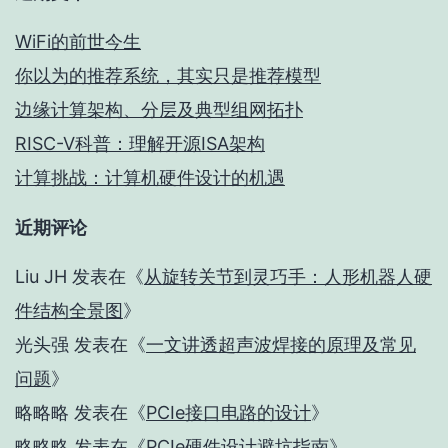
WiFi的前世今生
你以为的推荐系统，其实只是推荐模型
边缘计算架构、分层及典型组网拓扑
RISC-V科普：理解开源ISA架构
计算挑战：计算机硬件设计的机遇
近期评论
Liu JH
发表在《
从旋转关节到灵巧手：人形机器人硬
件结构全景图
》
光头强
发表在《
一文讲透超声波焊接的原理及常见
问题
》
略略略
发表在《
PCIe接口电路的设计
》
略略略
发表在《
PCIe硬件设计避坑指南
》