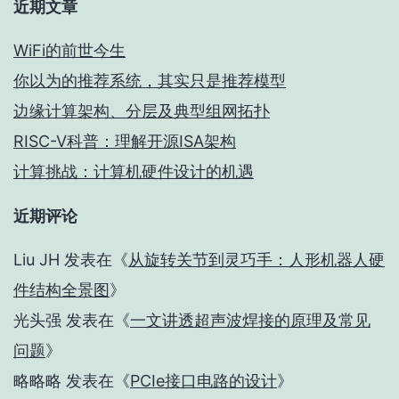
近期文章
WiFi的前世今生
你以为的推荐系统，其实只是推荐模型
边缘计算架构、分层及典型组网拓扑
RISC-V科普：理解开源ISA架构
计算挑战：计算机硬件设计的机遇
近期评论
Liu JH
发表在《
从旋转关节到灵巧手：人形机器人硬
件结构全景图
》
光头强
发表在《
一文讲透超声波焊接的原理及常见
问题
》
略略略
发表在《
PCIe接口电路的设计
》