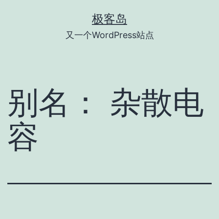
跳
极客岛
至
又一个WordPress站点
内
容
别名：
杂散电
容