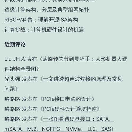
边缘计算架构、分层及典型组网拓扑
RISC-V科普：理解开源ISA架构
计算挑战：计算机硬件设计的机遇
近期评论
Liu JH
发表在《
从旋转关节到灵巧手：人形机器人硬
件结构全景图
》
光头强
发表在《
一文讲透超声波焊接的原理及常见
问题
》
略略略
发表在《
PCIe接口电路的设计
》
略略略
发表在《
PCIe硬件设计避坑指南
》
略略略
发表在《
一张图看透硬盘接口：SATA、
mSATA、M.2、NGFFG、NVMe、 U.2、SAS
》