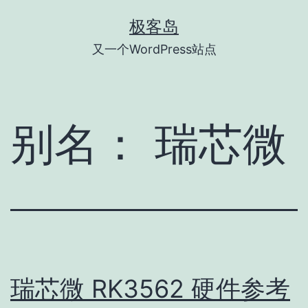
跳
极客岛
至
又一个WordPress站点
内
容
别名：
瑞芯微
瑞芯微 RK3562 硬件参考