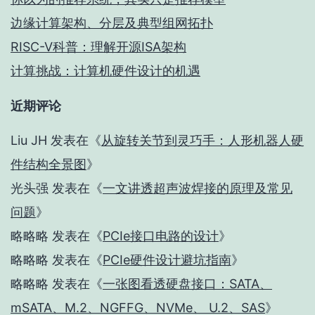
边缘计算架构、分层及典型组网拓扑
RISC-V科普：理解开源ISA架构
计算挑战：计算机硬件设计的机遇
近期评论
Liu JH
发表在《
从旋转关节到灵巧手：人形机器人硬
件结构全景图
》
光头强
发表在《
一文讲透超声波焊接的原理及常见
问题
》
略略略
发表在《
PCIe接口电路的设计
》
略略略
发表在《
PCIe硬件设计避坑指南
》
略略略
发表在《
一张图看透硬盘接口：SATA、
mSATA、M.2、NGFFG、NVMe、 U.2、SAS
》