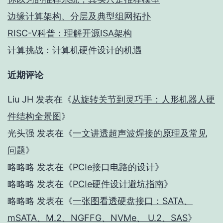
边缘计算架构、分层及典型组网拓扑
RISC-V科普：理解开源ISA架构
计算挑战：计算机硬件设计的机遇
近期评论
Liu JH
发表在《
从旋转关节到灵巧手：人形机器人硬
件结构全景图
》
光头强
发表在《
一文讲透超声波焊接的原理及常见
问题
》
略略略
发表在《
PCIe接口电路的设计
》
略略略
发表在《
PCIe硬件设计避坑指南
》
略略略
发表在《
一张图看透硬盘接口：SATA、
mSATA、M.2、NGFFG、NVMe、 U.2、SAS
》