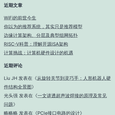
近期文章
WiFi的前世今生
你以为的推荐系统，其实只是推荐模型
边缘计算架构、分层及典型组网拓扑
RISC-V科普：理解开源ISA架构
计算挑战：计算机硬件设计的机遇
近期评论
Liu JH
发表在《
从旋转关节到灵巧手：人形机器人硬
件结构全景图
》
光头强
发表在《
一文讲透超声波焊接的原理及常见
问题
》
略略略
发表在《
PCIe接口电路的设计
》