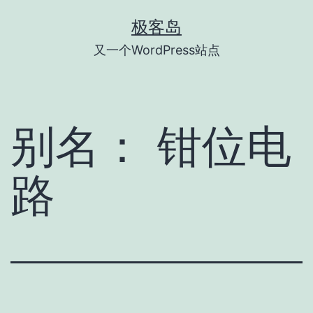
跳
极客岛
至
又一个WordPress站点
内
容
别名：
钳位电
路