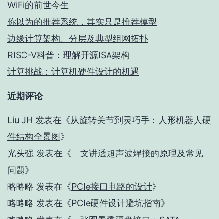
WiFi的前世今生
你以为的推荐系统，其实只是推荐模型
边缘计算架构、分层及典型组网拓扑
RISC-V科普：理解开源ISA架构
计算挑战：计算机硬件设计的机遇
近期评论
Liu JH
发表在《
从旋转关节到灵巧手：人形机器人硬
件结构全景图
》
光头强
发表在《
一文讲透超声波焊接的原理及常见
问题
》
略略略
发表在《
PCIe接口电路的设计
》
略略略
发表在《
PCIe硬件设计避坑指南
》