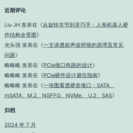
近期评论
Liu JH
发表在《
从旋转关节到灵巧手：人形机器人硬
件结构全景图
》
光头强
发表在《
一文讲透超声波焊接的原理及常见
问题
》
略略略
发表在《
PCIe接口电路的设计
》
略略略
发表在《
PCIe硬件设计避坑指南
》
略略略
发表在《
一张图看透硬盘接口：SATA、
mSATA、M.2、NGFFG、NVMe、 U.2、SAS
》
归档
2024 年 7 月