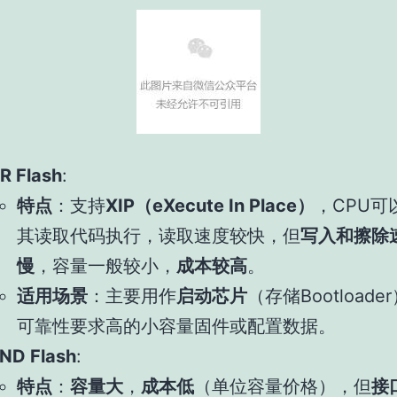
R Flash
:
特点
：支持
XIP（eXecute In Place）
，CPU可
其读取代码执行，读取速度较快，但
写入和擦除
慢
，容量一般较小，
成本较高
。
适用场景
：主要用作
启动芯片
（存储Bootload
可靠性要求高的小容量固件或配置数据。
ND Flash
:
特点
：
容量大
，
成本低
（单位容量价格），但
接