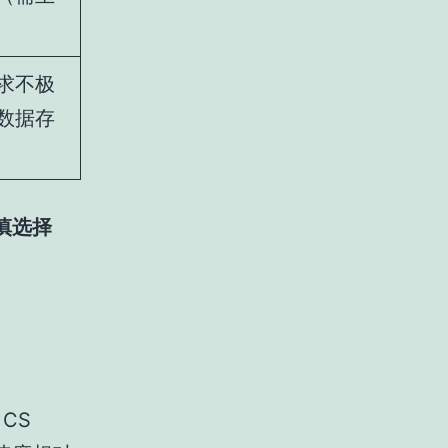
求不极
数据存
慎选择
 CS