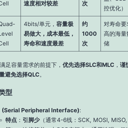
Cell
速度相对较差
次
控优化）
Quad-
4bits/单元，
容量极
约
对寿命要
Level
易做大，成本最低，
1000
高的海量
Cell
寿命和速度最差
次
储
满足容量需求的前提下，
优先选择SLC和MLC
，
谨
量避免选择QLC
。
口类型
 (Serial Peripheral Interface)
:
特点
：
引脚少
（通常4-6线：SCK, MOSI, MISO,