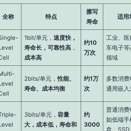
擦写
全称
特点
适用
寿命
Single-
1bit/单元，
速度快，
工业、医
约10
Level
寿命长，可靠性高
，
车电子等
万次
Cell
成本高
领域
Multi-
2bits/单元，
性能、
约1万
多数消费
Level
寿命、成本均衡
次
通用嵌入
Cell
普通消费
Triple-
3bits/单元，
容量
约
如低端手
Level
大，成本低，寿命和
3000
盘、SS