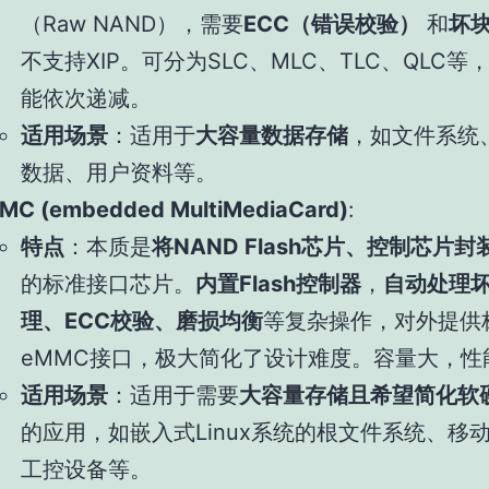
（Raw NAND），需要
ECC（错误校验）
和
坏
不支持XIP。可分为SLC、MLC、TLC、QLC等
能依次递减。
适用场景
：适用于
大容量数据存储
，如文件系统
数据、用户资料等。
MC (embedded MultiMediaCard)
:
特点
：本质是
将NAND Flash芯片、控制芯片
的标准接口芯片。
内置Flash控制器
，
自动处理
理、ECC校验、磨损均衡
等复杂操作，对外提供
eMMC接口，极大简化了设计难度。容量大，性
适用场景
：适用于需要
大容量存储且希望简化软
的应用，如嵌入式Linux系统的根文件系统、移
工控设备等。