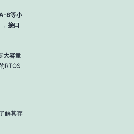
GA-8等小
），
接口
要
大容量
的RTOS
需了解其存