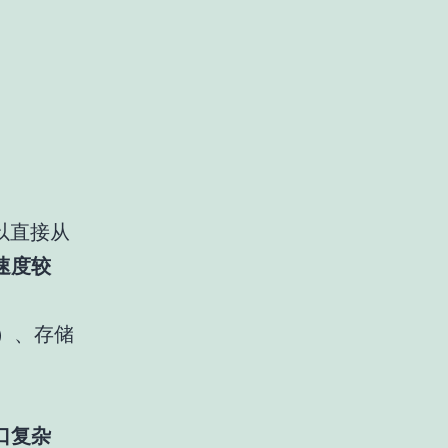
以直接从
速度较
er）、存储
口复杂