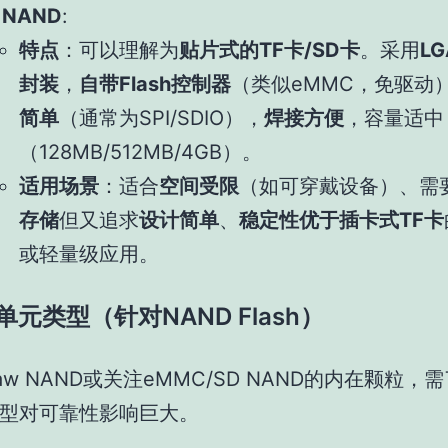
 NAND
:
特点
：可以理解为
贴片式的TF卡/SD卡
。采用
L
封装
，
自带Flash控制器
（类似eMMC，免驱动
简单
（通常为SPI/SDIO），
焊接方便
，容量适中
（128MB/512MB/4GB）。
适用场景
：适合
空间受限
（如可穿戴设备）、需
存储
但又追求
设计简单
、
稳定性优于插卡式TF卡
或轻量级应用。
储单元类型（针对NAND Flash）
aw NAND或关注eMMC/SD NAND的内在颗粒，
型对可靠性影响巨大。