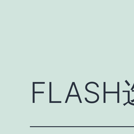
跳
至
内
容
FLAS