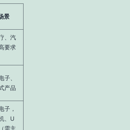
场景
疗、汽
高要求
电子、
式产品
电子，
机、U
D（需主