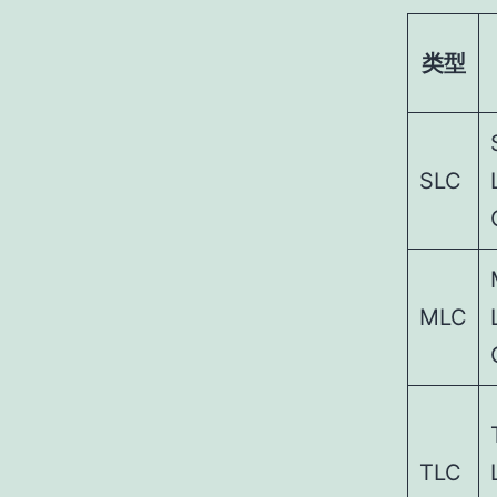
类型
SLC
MLC
TLC