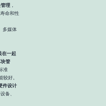
块管理
，
，寿命和性
、多媒体
封装在一起
坏块管
标准
能较好。
硬件设计
动设备、