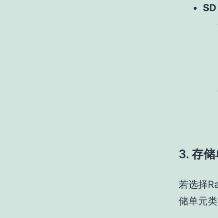
SD
3. 存
若选择R
储单元类