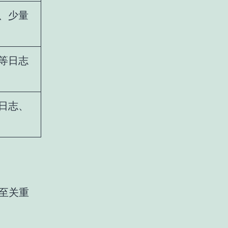
、少量
等日志
日志、
型至关重