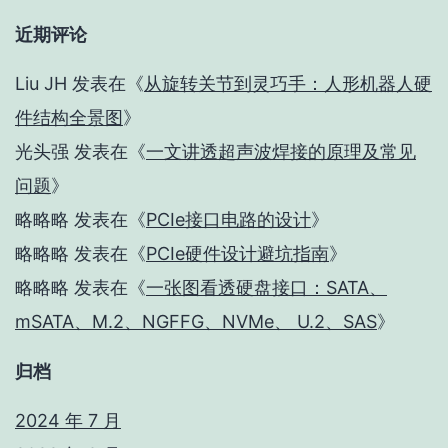
近期评论
Liu JH
发表在《
从旋转关节到灵巧手：人形机器人硬
件结构全景图
》
光头强
发表在《
一文讲透超声波焊接的原理及常见
问题
》
略略略
发表在《
PCIe接口电路的设计
》
略略略
发表在《
PCIe硬件设计避坑指南
》
略略略
发表在《
一张图看透硬盘接口：SATA、
mSATA、M.2、NGFFG、NVMe、 U.2、SAS
》
归档
2024 年 7 月