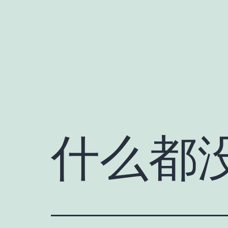
跳
至
内
容
什么都