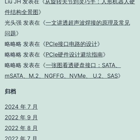
Liu JH
发表在《
从旋转关节到灵巧手：人形机器人硬
件结构全景图
》
光头强
发表在《
一文讲透超声波焊接的原理及常见
问题
》
略略略
发表在《
PCIe接口电路的设计
》
略略略
发表在《
PCIe硬件设计避坑指南
》
略略略
发表在《
一张图看透硬盘接口：SATA、
mSATA、M.2、NGFFG、NVMe、 U.2、SAS
》
归档
2024 年 7 月
2022 年 9 月
2022 年 8 月
2022 年 7 月