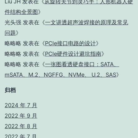
Liu JH
发表在《
从旋转关节到灵巧手：人形机器人硬
件结构全景图
》
光头强
发表在《
一文讲透超声波焊接的原理及常见
问题
》
略略略
发表在《
PCIe接口电路的设计
》
略略略
发表在《
PCIe硬件设计避坑指南
》
略略略
发表在《
一张图看透硬盘接口：SATA、
mSATA、M.2、NGFFG、NVMe、 U.2、SAS
》
归档
2024 年 7 月
2022 年 9 月
2022 年 8 月
2022 年 7 月