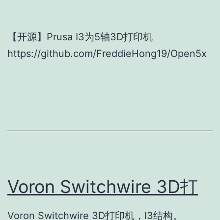
【开源】Prusa I3为5轴3D打印机
https://github.com/FreddieHong19/Open5x
Voron Switchwire 3D打
Voron Switchwire 3D打印机，I3结构。