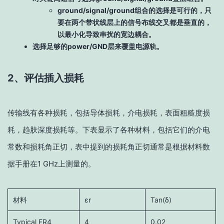
ground/signal/ground组合的选择是可行的，只
要在两个带状线层上的信号布线交叉都是垂直的，
以最小化导致串扰的宽边耦合。
选择足够的power/GND层来覆盖电源轨。
2、评估插入损耗
传输线有各种损耗，包括导体损耗，介电损耗，表面粗糙度损
耗，趋肤深度损耗等。下表显示了各种材料，包括它们的介电
常数和损耗角正切，表中提到的损耗角正切通常是根据材料数
据手册在1 GHz上测量的。
材料
εr
Tan(δ)
Typical FR4
4
0.02