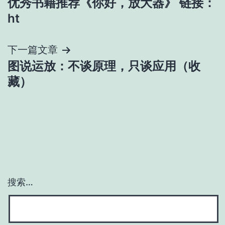
优秀书籍推荐《你好，放大器》 链接：
章
ht
导
下一篇文章
航
图说运放：不谈原理，只谈应用（收
藏）
搜索…