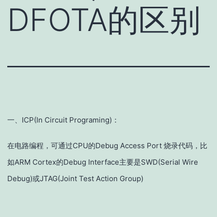
DFOTA的区别
一、ICP(In Circuit Programing)：
在电路编程，可通过CPU的Debug Access Port 烧录代码，比
如ARM Cortex的Debug Interface主要是SWD(Serial Wire
Debug)或JTAG(Joint Test Action Group)