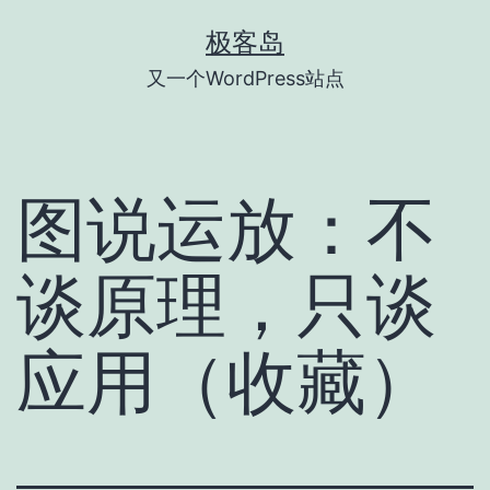
跳
极客岛
至
又一个WordPress站点
内
容
图说运放：不
谈原理，只谈
应用（收藏）