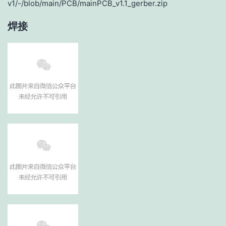
v1/-/blob/main/PCB/mainPCB_v1.1_gerber.zip
焊接