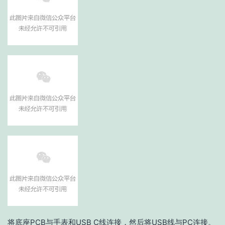
将底座PCB与手表和USB C线连接，然后将USB线与PC连接。