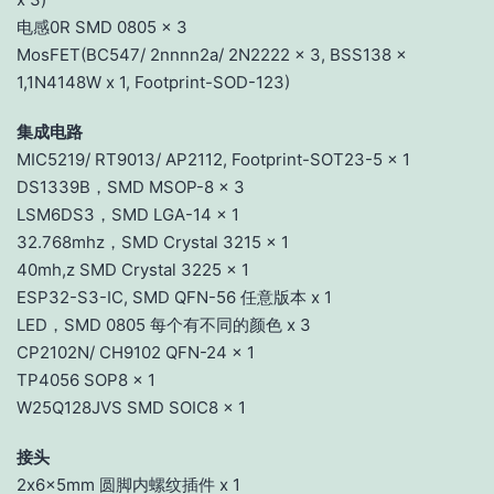
电感0R SMD 0805 x 3
MosFET(BC547/ 2nnnn2a/ 2N2222 x 3, BSS138 x
1,1N4148W x 1, Footprint-SOD-123)
集成电路
MIC5219/ RT9013/ AP2112, Footprint-SOT23-5 x 1
DS1339B，SMD MSOP-8 x 3
LSM6DS3，SMD LGA-14 x 1
32.768mhz，SMD Crystal 3215 x 1
40mh,z SMD Crystal 3225 x 1
ESP32-S3-IC, SMD QFN-56 任意版本 x 1
LED，SMD 0805 每个有不同的颜色 x 3
CP2102N/ CH9102 QFN-24 x 1
TP4056 SOP8 x 1
W25Q128JVS SMD SOIC8 x 1
接头
2x6x5mm 圆脚内螺纹插件 x 1