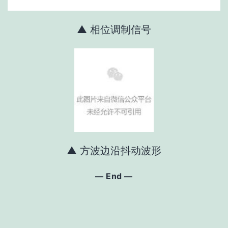
▲ 相位调制信号
▲ 方波边沿抖动波形
— End —