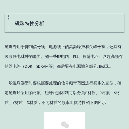
磁珠特性分析
磁珠专用于抑制信号线，电源线上的高频噪声和尖峰干扰，还具有
吸收静电脉冲的能力。如一些
电路、
、振荡电路、含超高频存
RF
PLL
储器电路（
、
等）都需要在电源输入部分加磁珠。
DDR
SDRAM
一般磁珠选型时要根据要处理的信号频带范围进行初步的选型，确
定磁珠所采用的材质，磁珠根据材料可以分为
材质、
材质、
材
B
R
S
质、
材质、
材质，不同材质的频率阻抗特性如下图所示：
Y
D