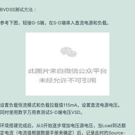
BVDSS测试方法：
参考下图，短接
G-S
端，在
S-D
端串入直流电源和负载。
设置负载恒流模式和负载拉载值
115mA
，设置直流电源电压。
同时使用数字万用表测试
S-D
端电压
VSD
。
环境搭建完成后，从
0
开始逐步增加电压源电压，当
Load
到达额
定电流（电流值根据数据手册来确定）后，记录此时的
Source-