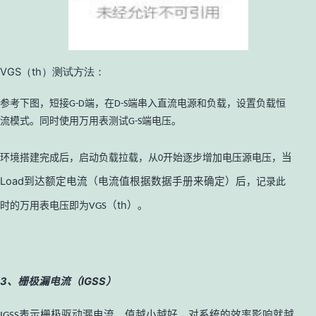
VGS（th）测试方法：
参考下图，短接
端，在
端串入直流电源和负载，设置负载恒
G-D
D-S
流模式。同时使用万用表测试
端电压。
G-S
当
环境搭建完成后，启动负载拉载，从
开始逐步增加电压源电压，
0
Load
到达额定电流（电流值根据数据手册来确定）后
，记录此
（
th
）
时的万用表电压即为
。
VGS
3、栅极漏电流（IGSS）
表示栅极驱动漏电流，值越小越好，对系统的效率影响就越
IGSS