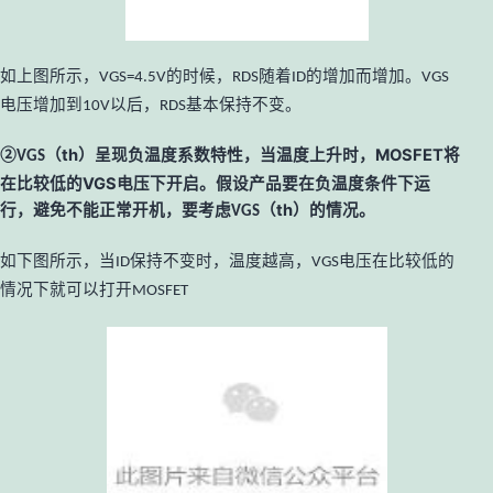
如上图所示，
的时候，
随着
的增加而增加。
VGS=4.5V
RDS
ID
VGS
电压增加到
以后，
基本保持不变。
10V
RDS
（
th
）呈现负温度系数特性，当温度上升时，
MOSFET
将
②
VGS
在比较低的
VGS
电压下开启。假设产品要在负温度条件下运
行，避免不能正常开机，要考虑
（
th
）的情况。
VGS
如下图所示，当
保持不变时，温度越高，
电压在比较低的
ID
VGS
情况下就可以打开
MOSFET