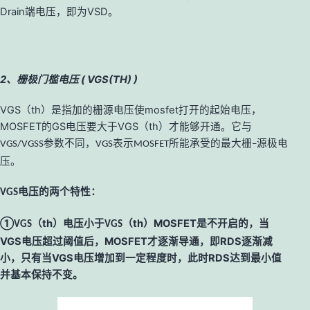
Drain
端电压，即为
VSD
。
2、栅极门槛电压 ( VGS(TH) )
VGS
（
th
）是指加的栅源电压使
mosfet
打开的起始电压，
MOSFET
的
GS
电压要大于
VGS
（
th
）才能够开通。它与
参数不同，
表示
所能承受的最大栅
源极电
VGS/VGSS
VGS
MOSFET
–
压。
电压的两个特性：
VGS
①
（
th
）电压小于
（
th
）
MOSFET
是不开启的，当
VGS
VGS
VGS
电压超过阈值后，
MOSFET
才逐渐导通，即
RDS
逐渐减
小，只有当
VGS
电压增加到一定程度时，此时
RDS
达到最小值
并基本保持不变。