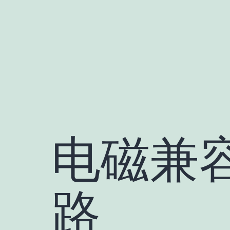
跳
至
内
容
电磁兼容
路