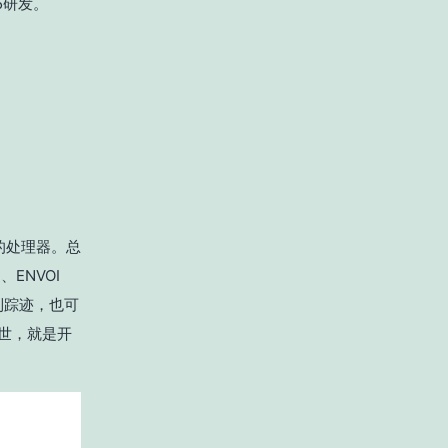
5研发。
比的处理器。总
ENVOI
索到踪迹，也可
问世，就是开