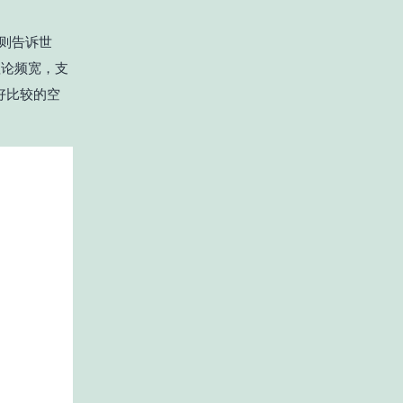
x则告诉世
理论频宽，支
好比较的空