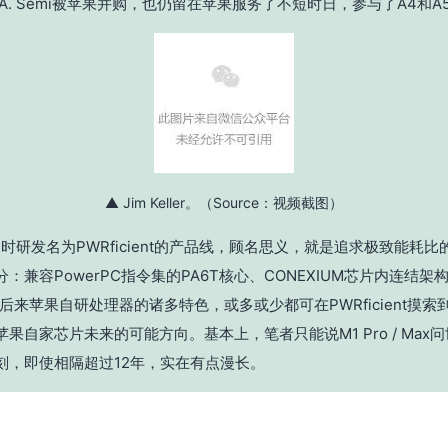
P.A. Semi被苹果并购，也仍留在苹果服务了不短时日，参与了A4和A
▲ Jim Keller。（Source：视频截图）
emi当时研发名为PWRficient的产品线，顾名思义，就是追求极致能耗
：兼容PowerPC指令集的PA6T核心、CONEXIUM芯片内连结架构、
。后来苹果自研处理器的诸多特色，或多或少都可在PWRficient摸
果自家芯片未来的可能方向。基本上，笔者只能说M1 Pro / Max
刻，即使相隔超过12年，实在有点漫长。