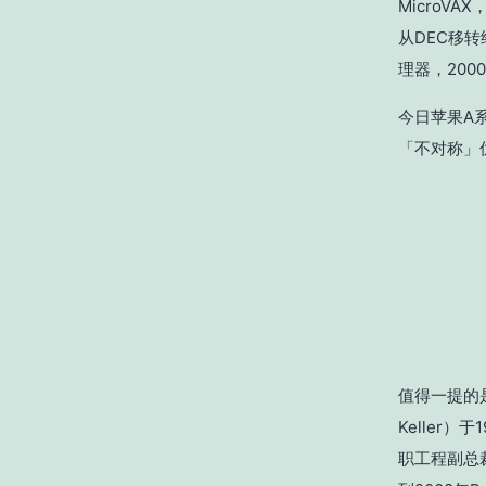
MicroVA
从DEC移转给
理器，2000
今日苹果A
「不对称」优
值得一提的是
Keller）
职工程副总裁