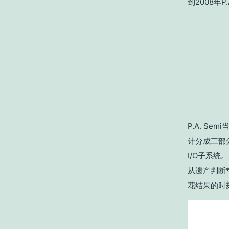
到2008年
P.A. S
计分成三部分
I/O子系统
从遗产判断苹
花结果的时