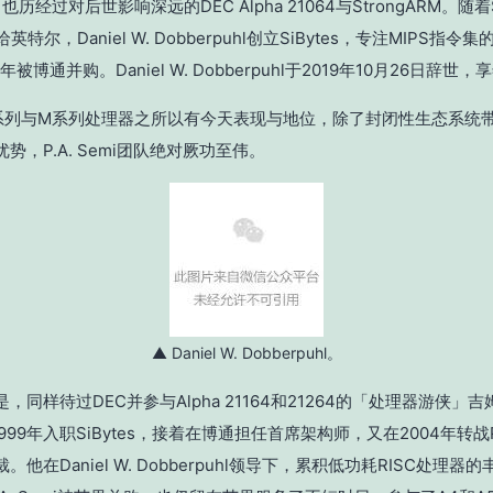
X，也历经过对后世影响深远的DEC Alpha 21064与StrongARM。随着S
英特尔，Daniel W. Dobberpuhl创立SiBytes，专注MIPS指
年被博通并购。Daniel W. Dobberpuhl于2019年10月26日辞世，
系列与M系列处理器之所以有今天表现与地位，除了封闭性生态系统
势，P.A. Semi团队绝对厥功至伟。
▲ Daniel W. Dobberpuhl。
，同样待过DEC并参与Alpha 21164和21264的「处理器游侠」吉姆
于1999年入职SiBytes，接着在博通担任首席架构师，又在2004年转战P.
。他在Daniel W. Dobberpuhl领导下，累积低功耗RISC处理器