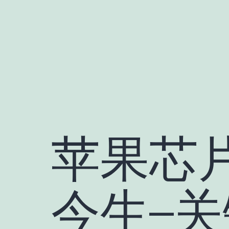
跳
至
内
容
苹果芯
今生–