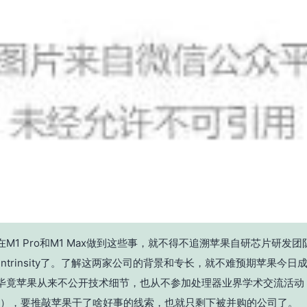
M1 Pro和M1 Max做到这些事，就不得不追溯苹果自研芯片研发
mi与Intrinsity了。了解这两家公司的背景和专长，就不难预期苹果今
毕竟苹果从来不公开技术细节，也从不参加处理器业界学术交流活动（
hips），要推敲苹果干了啥好事的线索，也就只剩下被并购的公司了。