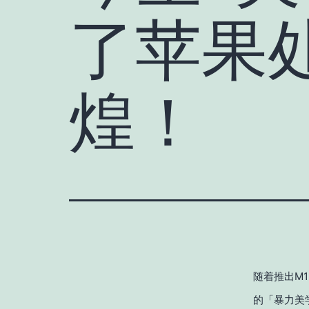
了苹果
煌！
随着推出M1
的「暴力美