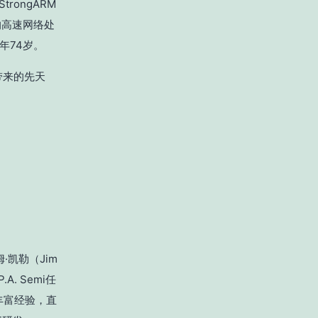
trongARM
令集的高速网络处
享年74岁。
带来的先天
·凯勒（Jim
A. Semi任
的丰富经验，直