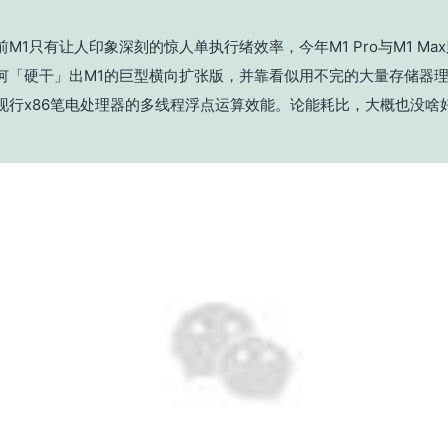
M1只有让人印象深刻的惊人单执行绪效率，今年M1 Pro与M1 Ma
何「硬干」出M1的巨型横向扩张版，并靠看似用不完的大量存储器
现行x86笔电处理器的多线程浮点运算效能。论能耗比，大概也没啥