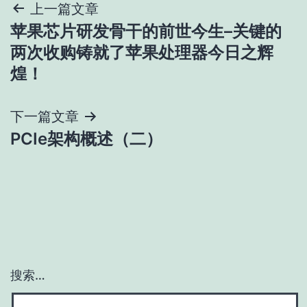
文
上一篇文章
苹果芯片研发骨干的前世今生–关键的
章
两次收购铸就了苹果处理器今日之辉
导
煌！
航
下一篇文章
PCIe架构概述（二）
搜索…