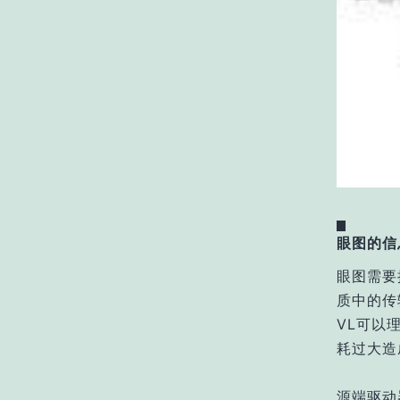
眼图的信
眼图需要
质中的传
VL可以
耗过大造
源端驱动