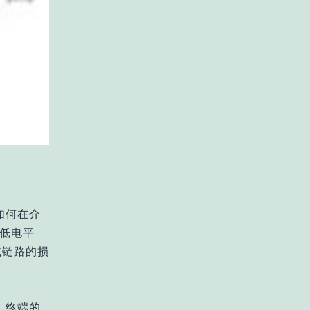
如何在介
低电平
或链路的损
。终端的