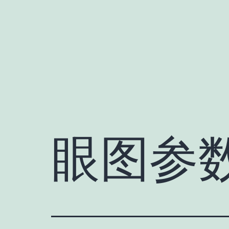
跳
至
内
容
眼图参