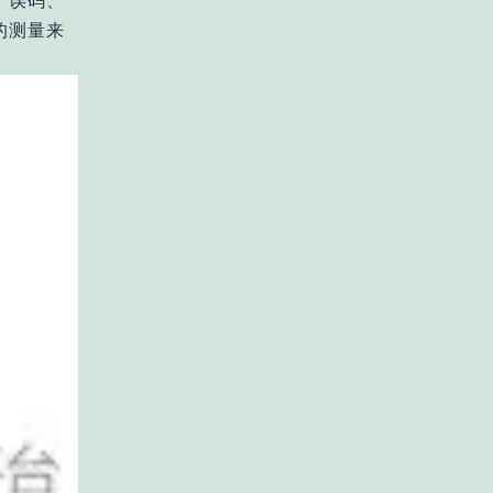
、误码、
的测量来