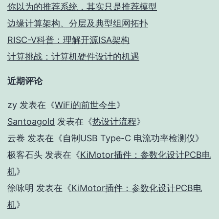
你以为的推荐系统，其实只是推荐模型
边缘计算架构、分层及典型组网拓扑
RISC-V科普：理解开源ISA架构
计算挑战：计算机硬件设计的机遇
近期评论
zy
发表在《
WiFi的前世今生
》
Santoagold
发表在《
热设计流程
》
云卷
发表在《
自制USB Type-C 电流功率检测仪
》
极客石头
发表在《
KiMotor插件：参数化设计PCB电
机
》
徐咏明
发表在《
KiMotor插件：参数化设计PCB电
机
》