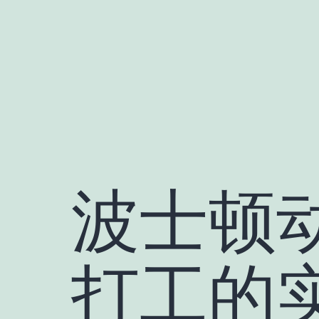
跳
至
内
容
波士顿
打工的