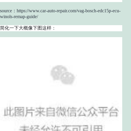
source：https://www.car-auto-repair.com/vag-bosch-edc15p-ecu-
winols-remap-guide/
简化一下大概像下图这样：