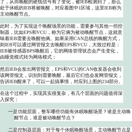
了，从而唤醒的硬线信号有了变化，被IEB检测到了，那么
处于休眠的IEB将被唤醒，对应着图中1区域，这里IEB称为
主动唤醒节点。
此时，为了实现这个唤醒场景的功能，需要参与其他一些控
制器，比如EPS和VCU，称为它俩为被动唤醒节点，这就意
味着IEB需要去唤醒他俩。如果采用CAN总线的唤醒方式，
则IEB可以通过网管报文去唤醒EPS和VCU，大致过程是：
IEB被传感器BPS唤醒后，它的网络管理状态会产生变化，
由睡觉模式转为网络模式；
然后IEB会发出网管报文，EPS和VCU的CAN收发器会收到
该网管报文，识别到需要唤醒，最后它们也会发网管报文，
告诉IEB醒来了，可以一起搞事情，对应到上图的234部分。
在这个过程中，实现其实很复杂，有几个层面的问题值得深
入探究：
一是功能层面，整车哪些功能有休眠唤醒场景？谁是主动唤
·
醒节点，谁是被动唤醒节点？
二是控制器层面：对于每个休眠唤醒场景，主动唤醒节点是
·