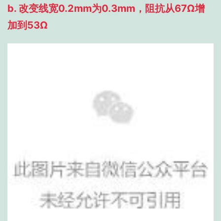
b. 改变线宽0.2mm为0.3mm，阻抗从67Ω增
加到53Ω