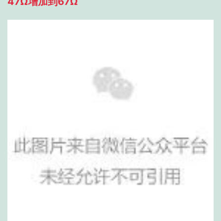
47Ω增加到67Ω