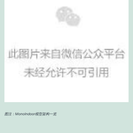
图注：MonoIndoor模型架构一览