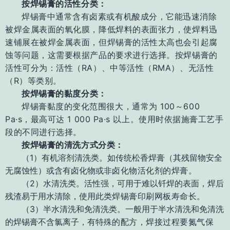
按焊锡膏的活性分类：
焊锡膏中通常含有卤素或有机酸成分，它能迅速消除
被焊金属表面的氧化膜，降低焊
料的表面张力，使焊料迅
速铺展在被焊金属表面，但焊锡膏的活性太高也会引起腐
蚀等问
题，这需要根据产品的要求进行选择。
按焊锡膏的
活性可分为：
活性（RA）、中等活性
（RMA）、无活性
（R）等类别。
按焊锡膏的黏度分类：
焊锡膏黏度的变化范围很大，通常为 100～600
Pa·s，最高可达 1 000 Pa·s 以上。使
用时依据施膏工艺
手
段的不同进行选择。
按焊锡膏的清洗方式分类：
（1）有机溶剂清洗类。如传统松香焊膏（其残留物安全
无腐蚀性）或含有卤化物或非
卤化物活化剂的焊
膏。
（2）水清洗类。活性强，可用于难以钎焊的表面，焊后
残渣易于用水清除，使用此类
焊锡膏印刷网板寿命长。
（3）半水清洗和免清洗类。一般用于半水清洗和免清洗
的焊锡膏不含氯离子，有特殊
的配方，焊接过程要氮气保