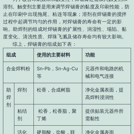
溶剂。触变剂主要是用来调节
焊锡膏的黏度及印刷性能，防
止在印刷中出现拖尾、粘连等现象；
溶剂在焊锡膏的搅拌
过
程中起调节均匀的作用，对焊锡膏的寿命有一定的影
响。
助焊剂的组成对焊锡膏的扩展
性、润湿性、塌陷、黏
度变化、清洗性质、焊珠飞溅及储存寿命均有较大影响。
综上，焊锡膏的组成如下表：
组成
使用的主要材料
功能
合金焊料粉
Sn-Pb，Sn-Ag-Cu
元器件和电路的机
等
械和电气连接
助
焊剂
松香，合成树脂
净化金属表面，提
焊
高焊料浸润性
剂
粘结
松香，松香脂，聚
提供贴装元器件所
剂
丁烯
需黏性
活化
硬脂酸，盐酸，联
净化金属表面