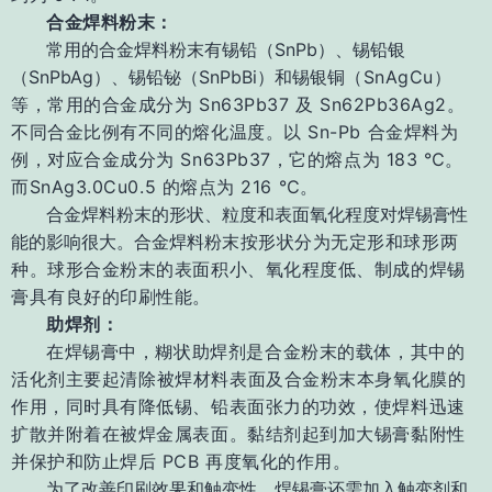
合金焊料粉末：
常用的合金焊料粉末有锡铅（SnPb）、锡铅银
（SnPbAg）、锡铅铋（SnPbBi）和锡银铜
（SnAgCu）
等，常用的合金成分为 Sn63Pb37 及 Sn62Pb36Ag2。
不同合金比例有不同的熔化
温度。
以 Sn-Pb 合金焊料为
例，对应合金成分为 Sn63Pb37，它的熔点为 183 ℃。
而
SnAg3.0Cu0.5 的熔点为 216 ℃。
合金焊料粉末的形状、粒度和表面氧化程度对焊锡膏性
能的影响很大。合金焊料粉
末按形状分为无定形和球形两
种。
球形合金粉末的表面积小、氧化程度低、制成的焊锡
膏具有良好的印刷性能。
助焊剂：
在焊锡膏中，糊状助焊剂是合金粉末的载体，其中的
活化剂主要起清除被焊材料表面及合
金粉末本身氧化膜的
作用，同时具有降低锡、铅表面张力的功效，使焊料迅速
扩散并附着在被
焊金属表面。
黏结剂起到加大锡膏黏附性
并保护和防止焊后 PCB 再度氧化的作用。
为了改善印刷效果和触变性，焊锡膏还需加入触变剂和