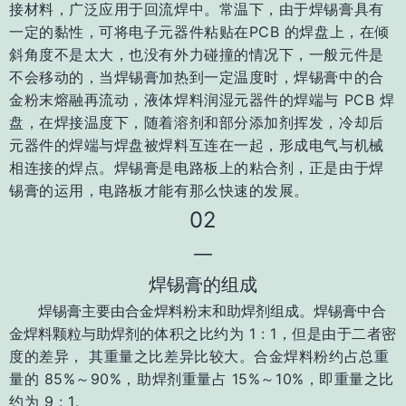
接材
料，广泛应用于回流焊中。
常温下，由于焊锡膏具有
一定的黏性，可将电子元器件粘贴在
PCB 的焊盘上，在倾
斜角度不是太大，也没有外力碰撞的情况下，一般元件是
不会移动
的，当焊锡膏加热到一定温度时，焊锡膏中的合
金粉末熔融再流动，液体焊料润湿元器件
的焊端与 PCB 焊
盘，在焊接温度下，随着溶剂和部分添加剂挥发，冷却后
元器件的焊端与
焊盘被焊料互连在一起，形成电气与机械
相连接的焊点。焊锡膏是电路板上的粘合剂，正是由于焊
锡膏的运用，电路板才能有那么快速的发展。
02
—
焊锡膏的组成
焊锡膏主要由合金焊料粉末和助焊剂组成。焊锡膏中合
金焊料颗粒与助焊剂的
体积之比约为 1 : 1，但是由于二者密
度的差异， 其重量之比差异比较大。合金焊料粉约占总重
量的 85%～90%，助焊剂重量占 15%～10%，即重量
之比
约为 9 : 1。