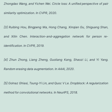
Zhongdao Wang, and Yichen Wei. Circle loss: A unified perspective of pair
similarity optimization. In CVPR, 2020.
[3] Ruibing Hou, Bingpeng Ma, Hong Chang, Xinqian Gu, Shiguang Shan,
and Xilin Chen. Interaction-and-aggregation network for person re-
identification. In CVPR, 2019.
[4] Zhun Zhong, Liang Zheng, Guoliang Kang, Shaozi Li, and Yi Yang.
Random erasing data augmentation. In AAAI, 2020.
[5] Golnaz Ghiasi, Tsung-Yi Lin, and Quoc V Le. Dropblock: A regularization
method for convolutional networks. In NeurIPS, 2018.