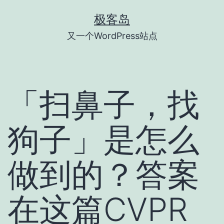
跳
极客岛
至
又一个WordPress站点
内
容
「扫鼻子，找
狗子」是怎么
做到的？答案
在这篇CVPR