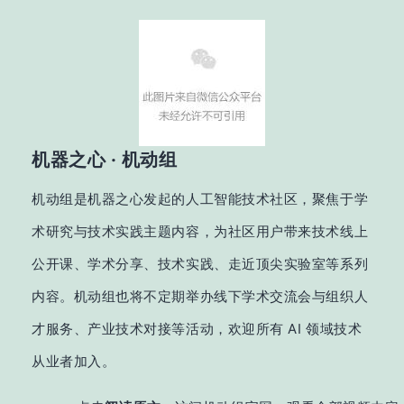
机器之心 · 机动组
机动组是机器之心发起的人工智能
技术
社区，聚焦于
学
术研究与技术实践
主题内容
，为社区用户带
来技术线上
公开课
、学术分享、技术实
践、
走近
顶尖实验室等系列
内容。
机动组也将不定期举办
线下学术
交流会与
组织
人
才服务、产业技
术对接等活动
，
欢迎所有 AI 领域技术
从业者加入
。