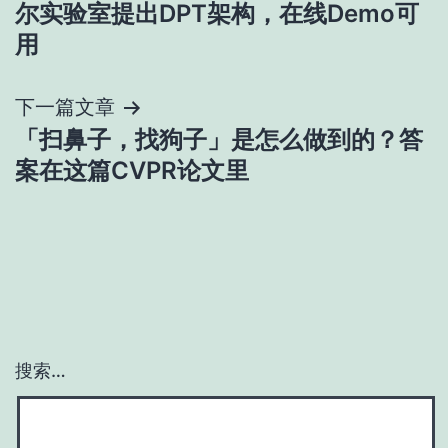
章
尔实验室提出DPT架构，在线Demo可
导
用
航
下一篇文章
「扫鼻子，找狗子」是怎么做到的？答
案在这篇CVPR论文里
搜索…