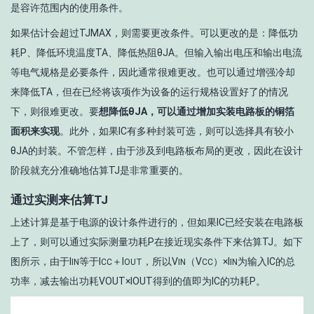
是容许范围内的使用条件。
如果估计会超过T
JMAX
，则需要更改条件。可以更改的是：降低功
耗P、降低环境温度T
A
、降低热阻θ
JA
。但输入输出电压和输出电流
等电气规格是必要条件，因此通常很难更改。也可以通过增强冷却
来降低T
A
，但在已经将该项作为设备的运行规格设置好了的情况
下，则很难更改。要
想降低θ
JA
，可以通过增加实装电路板的铜箔
面积来实现
。此外，如果IC有多种封装可选，则可以选择具有较小
θ
JA
的封装。不管怎样，由于涉及到电路板布局的更改，因此在设计
阶段就充分准确地估算T
J
是非常重要的。
通过实测来估算T
J
上述计算是基于电源的设计条件进行的，但如果IC已经安装在电路板
上了，则可以通过实际测量功耗P在接近现实条件下来估算T
J
。如下
图所示，由于I
等于I
＋I
，所以V
（V
）×I
为输入IC的总
IN
CC
OUT
IN
CC
IN
功率，减去输出功耗V
OUT
×I
OUT
得到的值即为IC的功耗P。