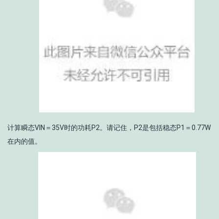
计算瞬态V
IN
＝35V时的功耗P2。请记住，P2是包括稳态P1＝0.77W
在内的值。