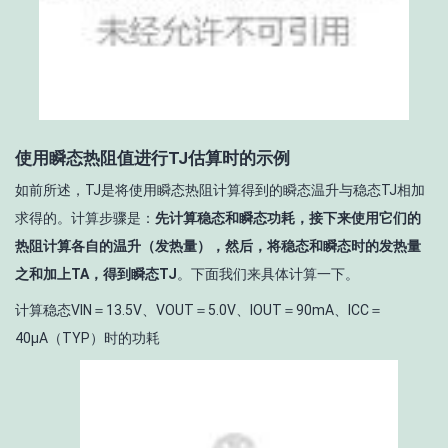
使用瞬态热阻值进行TJ估算时的示例
如前所述，T
J
是将使用瞬态热阻计算得到的瞬态温升与稳态T
J
相加
求得的。计算步骤是：
先计算稳态和瞬态功耗，接下来使用它们的
热阻计算各自的温升（发热量），然后，将稳态和瞬态时的发热量
之和加上T
A
，得到瞬态T
J
。下面我们来具体计算一下。
计算稳态V
IN
＝13.5V、V
OUT
＝5.0V、I
OUT
＝90mA、I
CC
＝
40μA（TYP）时的功耗