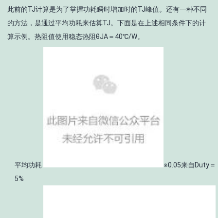
此前的T
J
计算是为了掌握功耗瞬时增加时的T
J
峰值。还有一种不同
的方法，是通过平均功耗来估算T
J
。下面是在上述相同条件下的计
算示例。热阻值使用稳态热阻θ
JA
＝40℃/W。
平均功耗
※0.05来自Duty＝
5%