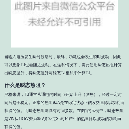
当输入电压发生瞬时波动时，最终，功耗也会发生瞬时波动，因此
可以想象T
J
也会随之波动。在这种情况下，需要使用瞬态热阻计算
出瞬态温升，将瞬态温升与稳态T
J
相加来计算T
J
。
什么是瞬态热阻？
严格来讲，T
J
通常从通电的时间点开始上升（发热），经过一定时
间后趋于稳定。正常的热阻θ
JA
是在稳定状态下的发热量除以功耗而
获得的值。而瞬态热阻则具有时间参数。在图1的示例中，瞬态热阻
是V
IN
从13.5V变为35V并经过3s时所产生的热量除以波动的功耗而
获得的值。