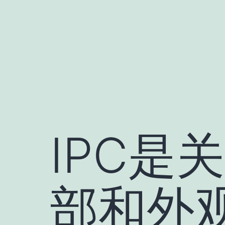
跳
至
内
容
IPC是
部和外