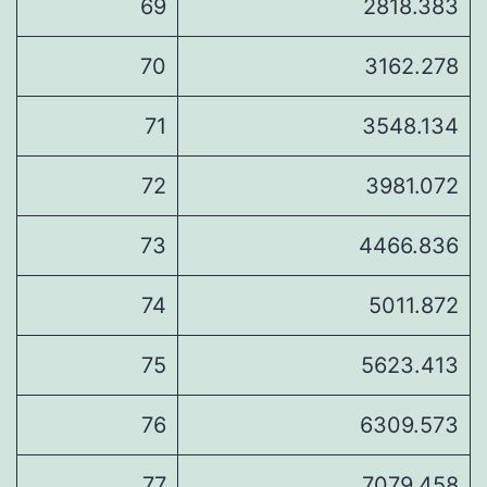
69
2818.383
70
3162.278
71
3548.134
72
3981.072
73
4466.836
74
5011.872
75
5623.413
76
6309.573
77
7079.458