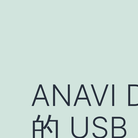
跳
至
内
容
ANAVI 
的 USB