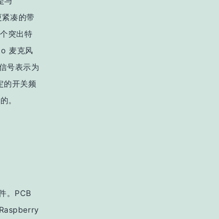
初是与
于更紧凑的带
的一个突出特
o 麦克风
模拟信号表示为
定的开关频
变的。
件。PCB
spberry