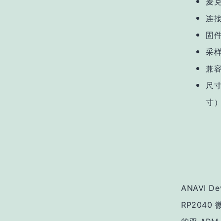
麦克
连接
固件
采样
兼容
尺寸：
寸
ANAVI D
RP2040