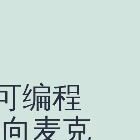
– 可编程
 全向麦克