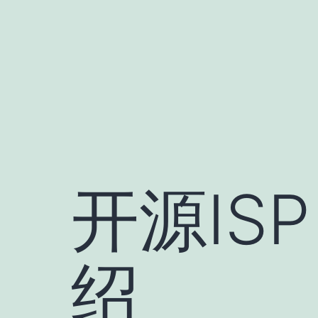
跳
至
内
容
开源ISP（
绍