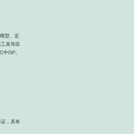
点模型、定
 调优工具等应
中ISP。
A 验证，具有