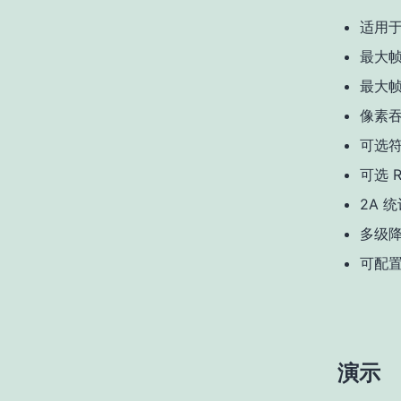
适用于
最大帧尺
最大帧
像素吞
可选符合
可选 R
2A 统
多级降
可配置
演示