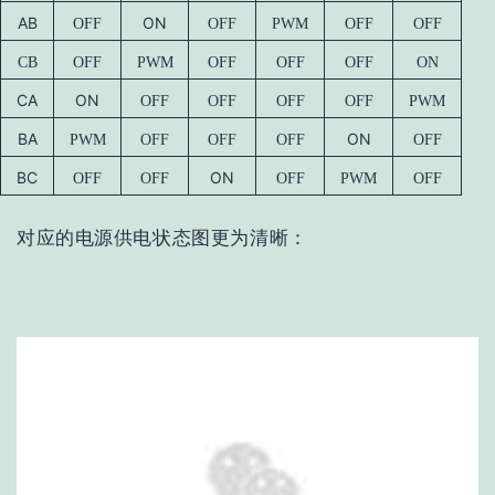
AB
ON
OFF
OFF
PWM
OFF
OFF
CB
OFF
PWM
OFF
OFF
OFF
ON
CA
ON
OFF
OFF
OFF
OFF
PWM
BA
ON
PWM
OFF
OFF
OFF
OFF
BC
ON
OFF
OFF
OFF
PWM
OFF
对应的电源供电状态图更为清晰：