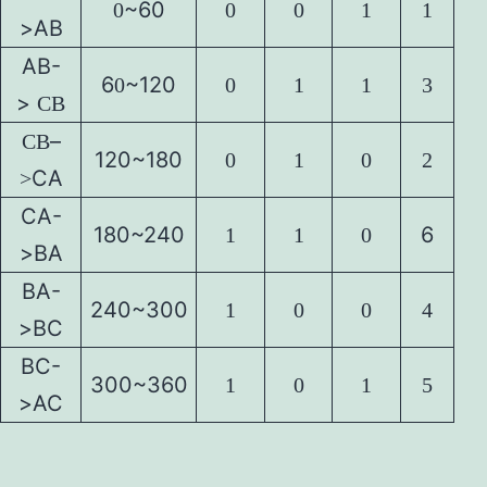
~60
0
0
0
1
1
>AB
AB-
6
~120
0
0
1
1
3
>
CB
–
CB
120~180
0
1
0
2
CA
>
CA-
180~240
6
1
1
0
>BA
BA-
240~300
1
0
0
4
>BC
BC-
300~360
1
0
1
5
>AC