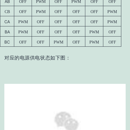
AB
OFF
PWM
OFF
PWM
OFF
OFF
CB
OFF
PWM
OFF
OFF
OFF
PWM
CA
PWM
OFF
OFF
OFF
OFF
PWM
BA
PWM
OFF
OFF
OFF
PWM
OFF
BC
OFF
OFF
PWM
OFF
PWM
OFF
对应的电源供电状态如下图：