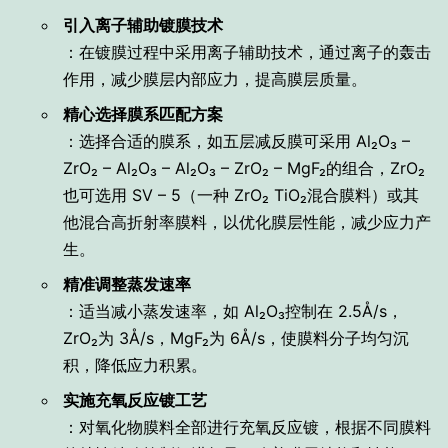
引入离子辅助镀膜技术
：在镀膜过程中采用离子辅助技术，通过离子的轰击
作用，减少膜层内部应力，提高膜层质量。
精心选择膜系匹配方案
：选择合适的膜系，如五层减反膜可采用 Al₂O₃ –
ZrO₂ – Al₂O₃ – Al₂O₃ – ZrO₂ – MgF₂的组合，ZrO₂
也可选用 SV – 5（一种 ZrO₂ TiO₂混合膜料）或其
他混合高折射率膜料，以优化膜层性能，减少应力产
生。
精准调整蒸发速率
：适当减小蒸发速率，如 Al₂O₃控制在 2.5Å/s，
ZrO₂为 3Å/s，MgF₂为 6Å/s，使膜料分子均匀沉
积，降低应力积累。
实施充氧反应镀工艺
：对氧化物膜料全部进行充氧反应镀，根据不同膜料