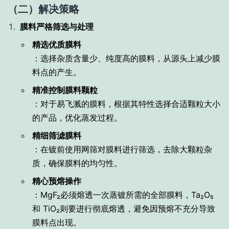
（二）解决策略
膜料严格筛选与处理
精选优质膜料
：选择杂质含量少、纯度高的膜料，从源头上减少膜
料点的产生。
精准控制膜料颗粒
：对于易飞溅的膜料，根据其特性选择合适颗粒大小
的产品，优化蒸发过程。
精细筛滤膜料
：在镀前使用网筛对膜料进行筛选，去除大颗粒杂
质，确保膜料的均匀性。
精心预熔操作
：MgF₂必须熔透一次蒸镀所需的全部膜料，Ta₂O₅
和 TiO₂则要进行彻底熔透，避免因预熔不充分导致
膜料点出现。