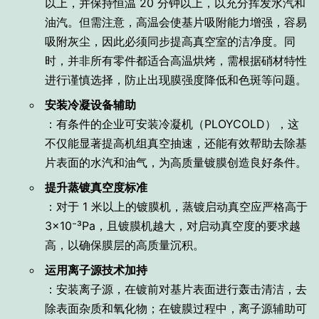
以上，并保持恒温 20 分钟以上，以充分挥发水汽和
油汽。但需注意，高温会使基片吸附能力增强，容易
吸附灰尘，因此必须同步提高真空室的洁净度。同
时，并非所有零件都适合高温烘烤，需根据硝材特性
进行谨慎选择，防止出现膜强度降低和色斑等问题。
安装冷凝设备辅助
：有条件的企业可安装冷凝机（PLOYCOLD），这
不仅能显著提高机组真空抽速，还能有效帮助去除基
片表面的水汽和油气，为高质量镀膜创造良好条件。
提升蒸镀真空度标准
：对于 1 米以上的镀膜机，蒸镀启动真空应严格高于
3×10⁻³Pa，且镀膜机越大，对启动真空度的要求越
高，以确保膜层的高质量沉积。
运用离子源技术加持
：安装离子源，在镀前对基片表面进行轰击清洁，去
除表面杂质和氧化物；在镀膜过程中，离子源辅助可