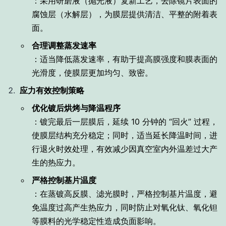
：采用研磨液（抛光液）复新工艺，去除镜片表面的
腐蚀层（水解层），为膜层提供清洁、平整的附着表
面。
合理调整蒸发速率
：适当降低蒸发速率，有助于提高膜强度和膜表面的
光滑度，使膜层更加均匀、致密。
应力有效控制策略
优化镀后烘烤与降温程序
：镀完最后一层膜后，延续 10 分钟的 “回火” 过程，
使膜层结构充分稳定；同时，适当延长降温时间，进
行退火时效处理，有效减少因真空室内外温差过大产
生的热应力。
严格控制基片温度
：在蒸镀高反膜、滤光膜时，严格控制基片温度，避
免温度过高产生热应力，同时防止对氧化钛、氧化钽
等膜料的光学稳定性造成负面影响。