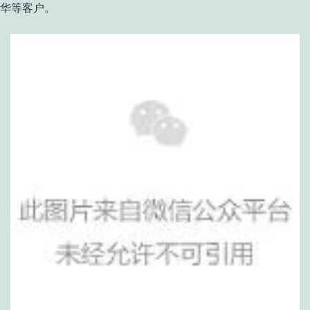
华等客户
。