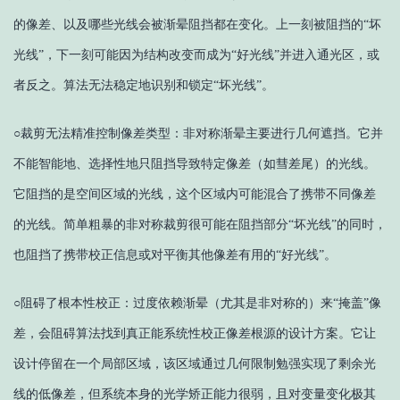
的像差、以及哪些光线会被渐晕阻挡都在变化。上一刻被阻挡的“坏
光线”，下一刻可能因为结构改变而成为“好光线”并进入通光区，或
者反之。算法无法稳定地识别和锁定“坏光线”。
○
裁剪无法精准控制像差类型：非对称渐晕主要进行几何遮挡。它并
不能智能地、选择性地只阻挡导致特定像差（如彗差尾）的光线。
它阻挡的是空间区域的光线，这个区域内可能混合了携带不同像差
的光线。简单粗暴的非对称裁剪很可能在阻挡部分
“坏光线”的同时，
也阻挡了携带校正信息或对平衡其他像差有用的“好光线”。
○
阻碍了根本性校正：过度依赖渐晕（尤其是非对称的）来
“掩盖”像
差，会阻碍算法找到真正能系统性校正像差根源的设计方案。它让
设计停留在一个局部区域，该区域通过几何限制勉强实现了剩余光
线的低像差，但系统本身的光学矫正能力很弱，且对变量变化极其