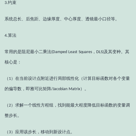
约束
3.
系统总长、后焦距、边缘厚度、中心厚度、透镜最小口径等。
算法
4.
常用的是阻尼最小二乘法
，
及其变种。其
(Damped
Least
Squares
DLS)
核心是：
（
）
在当前设计点附近进行局部线性化（计算目标函数对各个变量
1
的偏导数，即雅可比矩阵
）。
/Jacobian
Matrix
（
）
求解一个线性方程组，找到能最大程度降低目标函数的变量调
2
整步长。
（
）
应用该步长，移动到新设计点。
3