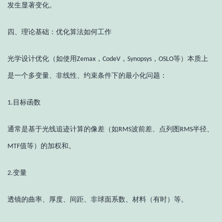
发生显著变化。
四、
理论基础：优化算法如何工作
光学设计优化（如使用
，
，
，
等）本质上
Zemax
CodeV
Synopsys
OSLO
是一个多变量、非线性、约束条件下的最小化问题：
目标函数
1.
通常是基于光线追迹计算的像差（如
波前差、点列图
半径、
RMS
RMS
值等）的加权和。
MTF
变量
2.
透镜的曲率、厚度、间距、非球面系数、材料（有时）等。