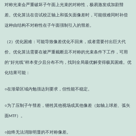
对称光束会严重破坏子午面上光束的对称性，极易激发或加剧彗
差。优化算法在尝试校正轴上和弧矢面像差时，可能很难同时补偿
这种由结构不对称性在子午面强制引入的彗差。
（
）
优化困难：可能导致像差优化不回来，或者需要付出巨大代
2
价。优化算法需要在被严重截断且不对称的光束条件下工作，可用
的
“好光线”样本变少且分布不均，找到全局最优解变得极其困难。优
化结果可能：
○
在渐晕区域内勉强达到要求，但性能不稳定。
○
为了压制子午彗差，牺牲其他视场或其他像差（如轴上球差、弧矢
面
）。
MTF
○
始终无法消除明显的不对称像差。