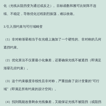
化（光线从阻挡变为通过或反之）。目标函数和雅可比矩阵不连
续、不稳定，导致优化过程剧烈振荡，难以收敛。
引入强约束与可行域畸变
3.
（
）
非对称渐晕相当于在光瞳上施加了一个硬性的、非对称的几何
1
遮挡约束。
（
）
优化算法不仅要最小化像差，还要确保光线不被遮挡（即满足
2
渐晕孔径约束）。
（
）
这个约束极度非线性且非对称，严重扭曲了设计变量的
“可行
3
域”（即满足所有约束的设计空间）。
（
）
找到既能改善剩余光线像差，又能保证光线不被阻挡（或阻挡
4