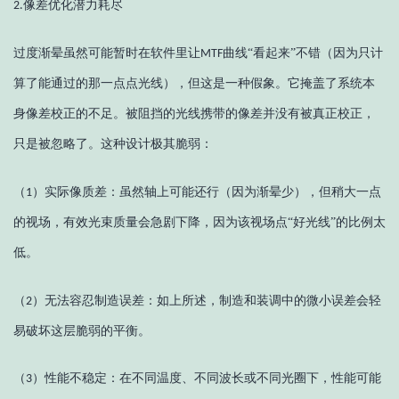
像差优化潜力耗尽
2.
过度渐晕虽然可能暂时在软件里让
曲线“看起来”不错（因为只计
MTF
算了能通过的那一点点光线），但这是一种假象。它掩盖了系统本
身像差校正的不足。被阻挡的光线携带的像差并没有被真正校正，
只是被忽略了。这种设计极其脆弱：
（
）
实际像质差：虽然轴上可能还行（因为渐晕少），但稍大一点
1
的视场，有效光束质量会急剧下降，因为该视场点
“好光线”的比例太
低。
（
）
无法容忍制造误差：如上所述，制造和装调中的微小误差会轻
2
易破坏这层脆弱的平衡。
（
）
性能不稳定：在不同温度、不同波长或不同光圈下，性能可能
3