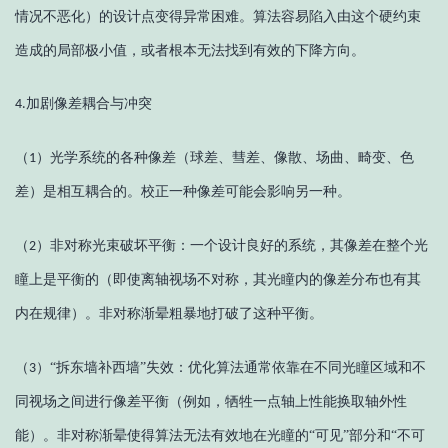
情况不恶化）的设计点变得异常困难。算法容易陷入由这个硬约束
造成的局部极小值，或者根本无法找到有效的下降方向。
加剧像差耦合与冲突
4.
（
）
光学系统的各种像差（球差、彗差、像散、场曲、畸变、色
1
差）是相互耦合的。校正一种像差可能会影响另一种。
（
）
非对称光束破坏平衡：一个设计良好的系统，其像差在整个光
2
瞳上是平衡的（即使离轴视场不对称，其光瞳内的像差分布也有其
内在规律）。非对称渐晕粗暴地打破了这种平衡。
（
）
“拆东墙补西墙”失效：优化算法通常依靠在不同光瞳区域和不
3
同视场之间进行像差平衡（例如，牺牲一点轴上性能换取轴外性
能）。非对称渐晕使得算法无法有效地在光瞳的“可见”部分和“不可