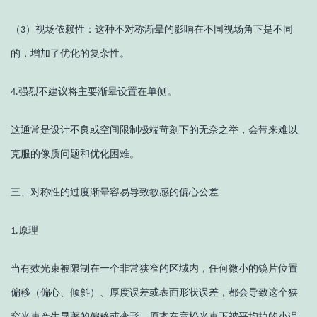
（
）
视场依赖性：这种不对称渐晕的影响在不同视场角下是不同
3
的，增加了优化的复杂性。
强烈不建议将主要渐晕设置在单侧。
4.
这通常是设计不良或空间限制极端苛刻下的无奈之举，会带来难以
克服的像质问题和优化困难。
三、
对称性的过度渐晕容易导致敏感的偏心公差
原理
1.
当有效光束被限制在一个非常狭窄的区域内，任何微小的镜片位置
偏移（偏心、倾斜）、厚度误差或表面形状误差，都会导致这个狭
窄光束产生显著的偏移或变形。原本在宽松光束下被平均掉的小误