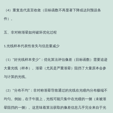
（
）
重复迭代直至收敛（目标函数不再显著下降或达到预设条
4
件）。
五、
非对称渐晕如何破坏优化过程
光线样本代表性丧失与信息量减少
1.
（
）
“好光线样本变少”：优化算法评估像差（目标函数）需要追迹
1
大量光线（样本）。渐晕（尤其是严重渐晕）阻挡了大量原本会参
与计算的光线。
（
）
“分布不均”：非对称渐晕导致通过的光线在光瞳内分布极端不
2
均匀。例如，在子午面上，光线可能只集中在光瞳的一侧（未被渐
晕阻挡的一侧）。这意味着算法获取的像差信息几乎完全来自于光