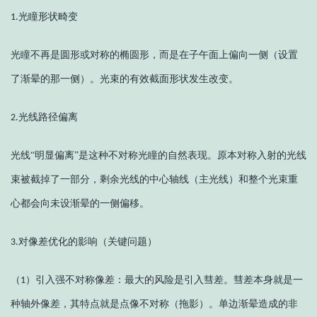
光瞳形状畸变
1.
光瞳不再是圆形或对称的椭圆形，而是在子午面上偏向一侧（设置
了渐晕的那一侧）。光束的有效截面形状发生改变。
光线路径偏离
2.
光线
“明显偏离”是这种不对称光瞳的自然表现。原本对称入射的光线
束被截掉了一部分，剩余光线的中心轴线（主光线）和整个光束重
心都会向未设渐晕的一侧偏移。
对像差优化的影响（关键问题）
3.
（
）
引入强不对称像差：最大的风险是引入彗差。彗差本身就是一
1
种轴外像差，其特点就是点像不对称（
拖影
）。单边渐晕造成的非