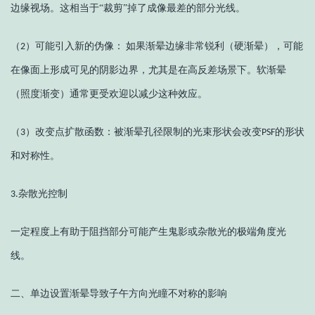
边缘视场。这相当于“裁剪”掉了成像最差的部分光线。
（
）
可能引入新的伪像：
如果渐晕边缘非常锐利（硬渐晕），可能
2
在像面上形成可见的阴影边界，尤其是在高反差场景下。软渐晕
（照度渐变）通常更受欢迎以减少这种效应。
（
）
改变点扩散函数：被渐晕孔径限制的光束形状会改变
的形状
3
PSF
和对称性。
杂散光控制
3
.
一定程度上有助于阻挡部分可能产生鬼影或杂散光的极端角度光
线。
二、单边设置渐晕导致子午方向光瞳不对称的影响