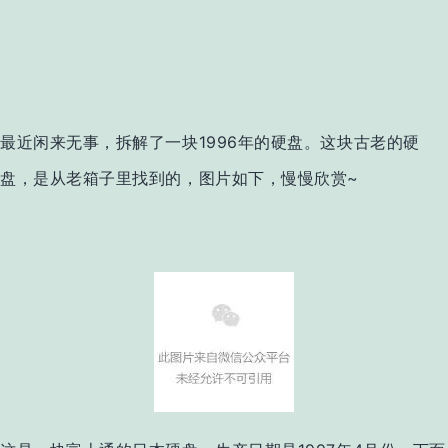
最近闲来无事
，
拆解了
一
块1996年
的
硬盘。
这块
古老的硬
盘
，
是
从
老箱子
里
找到的
，
图片如下，慢慢欣赏~