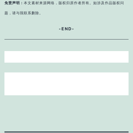
免责声明：
本文素材来源网络，版权归原作者所有。如涉及作品版权问
题，请与我联系删除。
-END-
以RT-Thread为例，分享一下我的学习方法
【万字长文慎点】RT-Thread 内核要点，一网
【万字长文】嵌入式Linux + Qt应用开发，基于imx6ul芯片