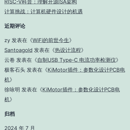
RISC-V科普：理解开源ISA架构
计算挑战：计算机硬件设计的机遇
近期评论
zy
发表在《
WiFi的前世今生
》
Santoagold
发表在《
热设计流程
》
云卷
发表在《
自制USB Type-C 电流功率检测仪
》
极客石头
发表在《
KiMotor插件：参数化设计PCB电
机
》
徐咏明
发表在《
KiMotor插件：参数化设计PCB电
机
》
归档
2024 年 7 月