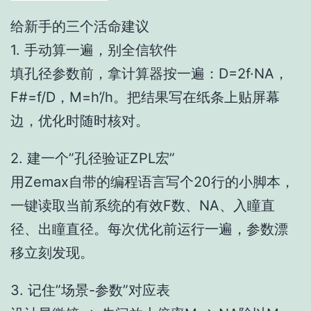
给新手的三个活命建议
1. 手动算一遍，别全信软件
填孔径参数前，拿计算器按一遍：D=2f·NA，
F#=f/D，M=h’/h。把结果写在纸条上贴屏幕
边，优化时随时核对。
2. 建一个”孔径验证ZPL宏”
用Zemax自带的编程语言写个20行的小脚本，
一键读取当前系统的有效F数、NA、入瞳直
径、出瞳直径。每次优化前运行一遍，参数漂
移立刻发现。
3. 记住”场景-参数”对应表