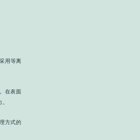
采用
等离
。在表面
力。
理方式的