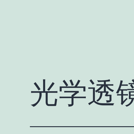
跳
至
内
容
光学透