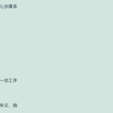
心步骤基
一切工序
灰尘、抛