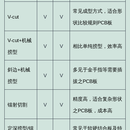
常见成型方式，适合形
V-cut
V
V
状比较规则
PCB
板
V-cut+
机械
V
V
相比单纯捞型，效率高
捞型
斜边
+
机械
多见于金手指等需要插
V
V
捞型
拔之
PCB
板
精度高，适合复杂形状
镭射切割
V
V
之
PCB
板，成本高
定深捞型
/
镭
常见于软硬结合板及特